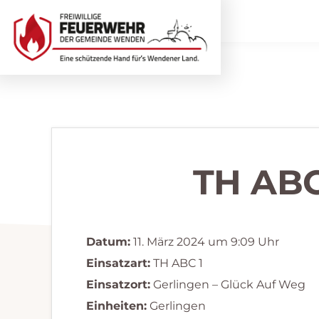
Zur
Zum
Hauptnavigation
Inhalt
springen
springen
Freiwillige
Wir
Feuerwehr
helfen
Wenden
...
selbstverständlich!
TH ABC
Datum:
11. März 2024 um 9:09 Uhr
Einsatzart:
TH ABC 1
Einsatzort:
Gerlingen – Glück Auf Weg
Einheiten:
Gerlingen