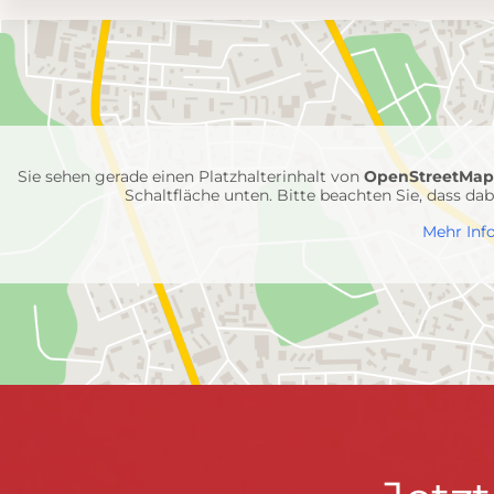
Umgebungskarte
mit
Feuerwehr-
Einheiten
Sie sehen gerade einen Platzhalterinhalt von
OpenStreetMa
Schaltfläche unten. Bitte beachten Sie, dass d
Mehr Inf
FEUERWEHR WENDEN