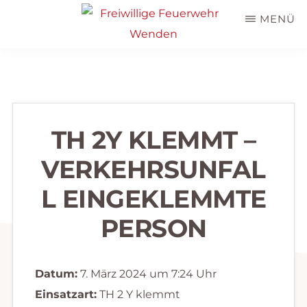
Zum
MENÜ
Inhalt
springen
Freiwillige
Wir
Feuerwehr
helfen
Wenden
...
selbstverständlich!
TH 2Y KLEMMT –
VERKEHRSUNFAL
L EINGEKLEMMTE
PERSON
Datum:
7. März 2024 um 7:24 Uhr
Einsatzart:
TH 2 Y klemmt