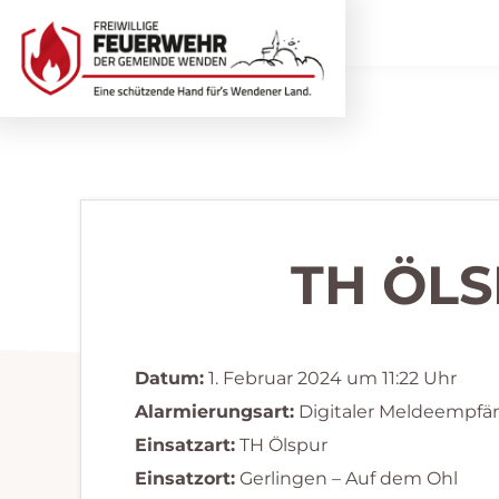
Zur
Zum
Hauptnavigation
Inhalt
springen
springen
Freiwillige
Wir
Feuerwehr
helfen
Wenden
...
selbstverständlich!
TH ÖLS
Datum:
1. Februar 2024 um 11:22 Uhr
Alarmierungsart:
Digitaler Meldeempfä
Einsatzart:
TH Ölspur
Einsatzort:
Gerlingen – Auf dem Ohl