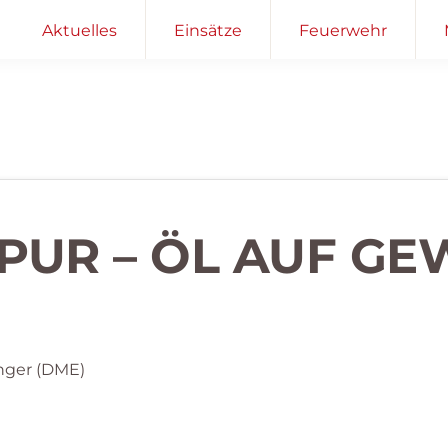
Aktuelles
Einsätze
Feuerwehr
PUR – ÖL AUF G
nger (DME)