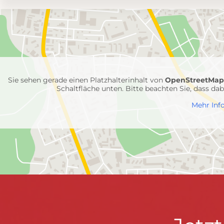
Umgebungskarte
mit
Feuerwehr-
Einheiten
Sie sehen gerade einen Platzhalterinhalt von
OpenStreetMa
Schaltfläche unten. Bitte beachten Sie, dass d
Mehr Inf
FEUERWEHR WENDEN