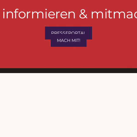
t informieren & mitma
hrwenden.de
PRESSEPORTAL
MACH MIT!
M
, Konzept & Umsetzung:
FREY PRINT + MEDIA