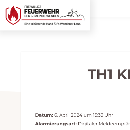
Zur
Zum
Hauptnavigation
Inhalt
springen
springen
Freiwillige
Wir
Feuerwehr
helfen
Wenden
...
selbstverständlich!
TH1 
Datum:
6. April 2024 um 15:33 Uhr
Alarmierungsart:
Digitaler Meldeempfä