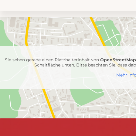
Umgebungskarte
mit
Feuerwehr-
Einheiten
Sie sehen gerade einen Platzhalterinhalt von
OpenStreetMa
Schaltfläche unten. Bitte beachten Sie, dass d
Mehr Inf