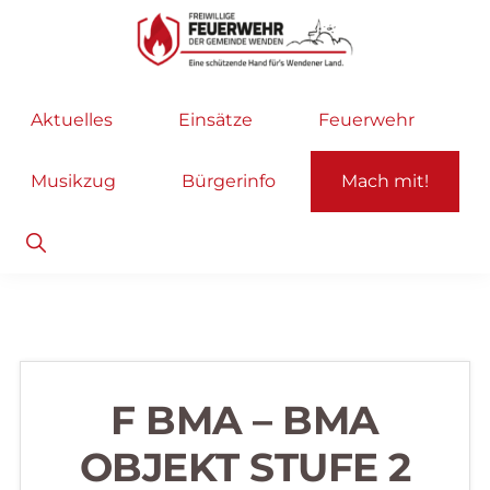
Zur
Zum
Hauptnavigation
Inhalt
springen
springen
Freiwillige
Wir
Aktuelles
Einsätze
Feuerwehr
Feuerwehr
helfen
Wenden
...
Musikzug
Bürgerinfo
Mach mit!
selbstverständlich!
Show
Search
F BMA – BMA
OBJEKT STUFE 2