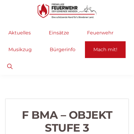
Zur
Zum
Hauptnavigation
Inhalt
springen
springen
Freiwillige
Wir
Aktuelles
Einsätze
Feuerwehr
Feuerwehr
helfen
Wenden
...
Musikzug
Bürgerinfo
Mach mit!
selbstverständlich!
Show
Search
F BMA – OBJEKT
STUFE 3