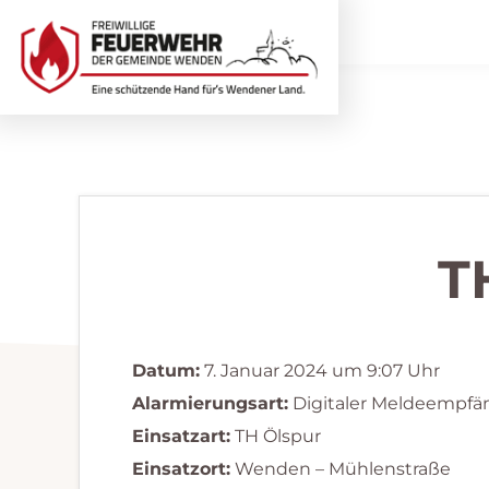
Zur
Zum
Hauptnavigation
Inhalt
springen
springen
Freiwillige
Wir
Feuerwehr
helfen
Wenden
...
selbstverständlich!
T
Datum:
7. Januar 2024 um 9:07 Uhr
Alarmierungsart:
Digitaler Meldeempfä
Einsatzart:
TH Ölspur
Einsatzort:
Wenden – Mühlenstraße