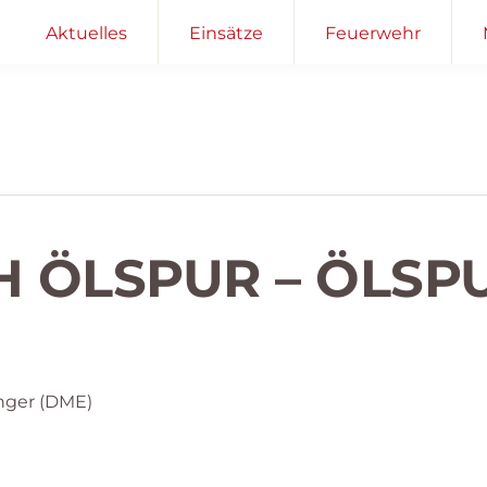
Aktuelles
Einsätze
Feuerwehr
H ÖLSPUR – ÖLSP
nger (DME)