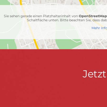
Feuerwehr-
Einheiten
Sie sehen gerade einen Platzhalterinhalt von
OpenStreetMa
Schaltfläche unten. Bitte beachten Sie, dass d
Mehr Inf
Jetzt
Jetz
Kontaktdaten
FEUERWEHR WENDEN
informieren
Hauptstraße 75 · 57482 Wenden ·
info@feuerwe
Fußzeile
&
START
KONTAKT
DATENSCHUTZ
IMPRESSU
mitmachen!
© 2026 Feuerwehr Wenden -
Gemeinde Wenden
|
Design