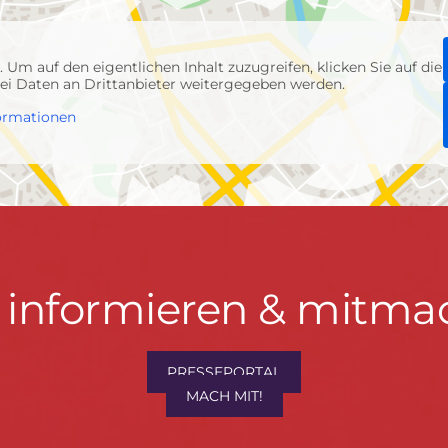
p
. Um auf den eigentlichen Inhalt zuzugreifen, klicken Sie auf die
abei Daten an Drittanbieter weitergegeben werden.
ormationen
t informieren & mitma
hrwenden.de
PRESSEPORTAL
MACH MIT!
M
, Konzept & Umsetzung:
FREY PRINT + MEDIA