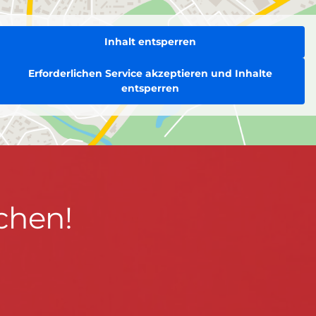
Inhalt entsperren
Erforderlichen Service akzeptieren und Inhalte
entsperren
chen!
BLEIBEN WIR IN KONTAKT!