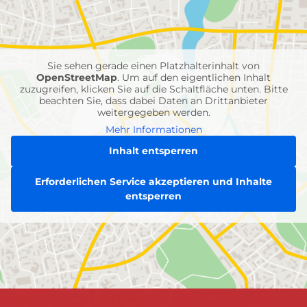
mit
Feuerwehr-
Einheiten
Sie sehen gerade einen Platzhalterinhalt von
OpenStreetMap
. Um auf den eigentlichen Inhalt
zuzugreifen, klicken Sie auf die Schaltfläche unten. Bitte
beachten Sie, dass dabei Daten an Drittanbieter
weitergegeben werden.
Mehr Informationen
Inhalt entsperren
Erforderlichen Service akzeptieren und Inhalte
entsperren