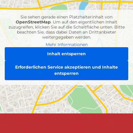
Einheiten
Sie sehen gerade einen Platzhalterinhalt von
OpenStreetMap
. Um auf den eigentlichen Inhalt
zuzugreifen, klicken Sie auf die Schaltfläche unten. Bitte
beachten Sie, dass dabei Daten an Drittanbieter
weitergegeben werden.
Mehr Informationen
Inhalt entsperren
Erforderlichen Service akzeptieren und Inhalte
entsperren