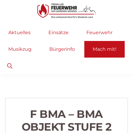
Zur
Zum
Hauptnavigation
Inhalt
springen
springen
Freiwillige
Wir
Aktuelles
Einsätze
Feuerwehr
Feuerwehr
helfen
Wenden
...
Musikzug
Bürgerinfo
Mach mit!
selbstverständlich!
Show
Search
F BMA – BMA
OBJEKT STUFE 2