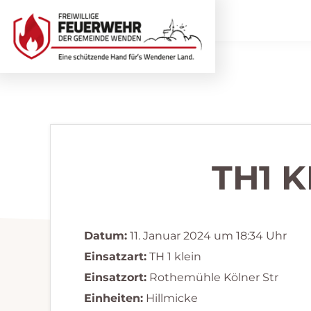
Zur
Zum
Hauptnavigation
Inhalt
springen
springen
Freiwillige
Wir
Feuerwehr
helfen
Wenden
...
selbstverständlich!
TH1 
Datum:
11. Januar 2024 um 18:34 Uhr
Einsatzart:
TH 1 klein
Einsatzort:
Rothemühle Kölner Str
Einheiten:
Hillmicke