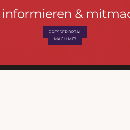
t informieren & mitma
hrwenden.de
PRESSEPORTAL
MACH MIT!
M
, Konzept & Umsetzung:
FREY PRINT + MEDIA