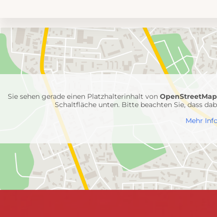
Umgebungskarte
mit
Feuerwehr-
Einheiten
Sie sehen gerade einen Platzhalterinhalt von
OpenStreetMa
Schaltfläche unten. Bitte beachten Sie, dass d
Mehr Inf