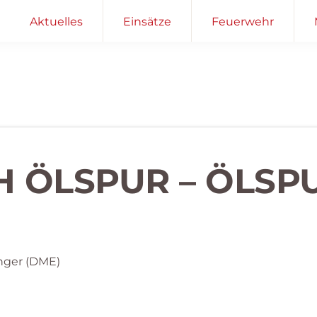
Aktuelles
Einsätze
Feuerwehr
H ÖLSPUR – ÖLSP
nger (DME)