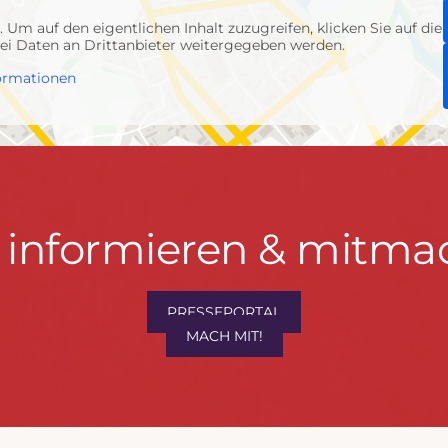
p
. Um auf den eigentlichen Inhalt zuzugreifen, klicken Sie auf die
abei Daten an Drittanbieter weitergegeben werden.
ormationen
t informieren & mitma
hrwenden.de
PRESSEPORTAL
MACH MIT!
M
, Konzept & Umsetzung:
FREY PRINT + MEDIA