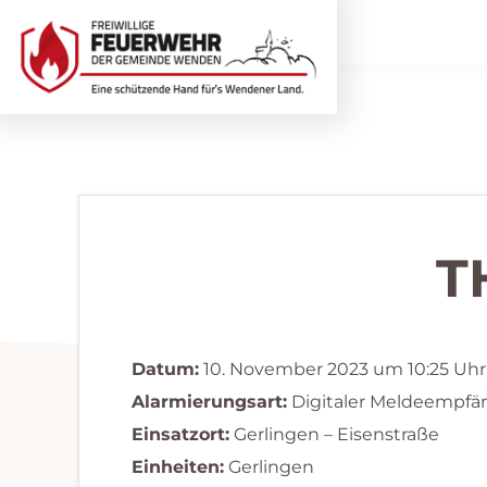
Zur
Zum
Hauptnavigation
Inhalt
springen
springen
Freiwillige
Wir
Feuerwehr
helfen
Wenden
...
selbstverständlich!
T
Datum:
10. November 2023 um 10:25 Uhr
Alarmierungsart:
Digitaler Meldeempfä
Einsatzort:
Gerlingen – Eisenstraße
Einheiten:
Gerlingen