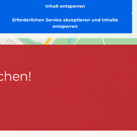
Inhalt entsperren
Erforderlichen Service akzeptieren und Inhalte
entsperren
chen!
BLEIBEN WIR IN KONTAKT!