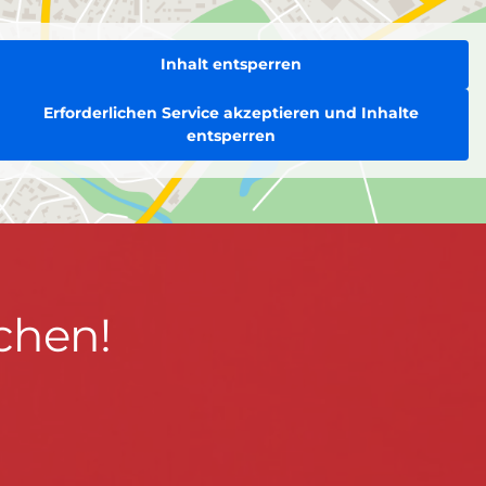
Inhalt entsperren
Erforderlichen Service akzeptieren und Inhalte
entsperren
chen!
BLEIBEN WIR IN KONTAKT!