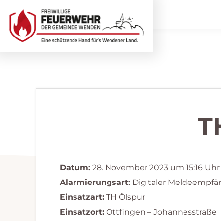
Zur
Zum
Hauptnavigation
Inhalt
springen
springen
Freiwillige
Wir
Feuerwehr
helfen
Wenden
...
selbstverständlich!
T
Datum:
28. November 2023 um 15:16 Uhr
Alarmierungsart:
Digitaler Meldeempfä
Einsatzart:
TH Ölspur
Einsatzort:
Ottfingen – Johannesstraße