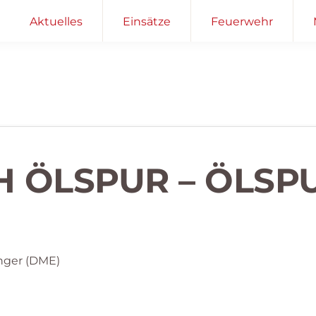
Aktuelles
Einsätze
Feuerwehr
H ÖLSPUR – ÖLSP
nger (DME)