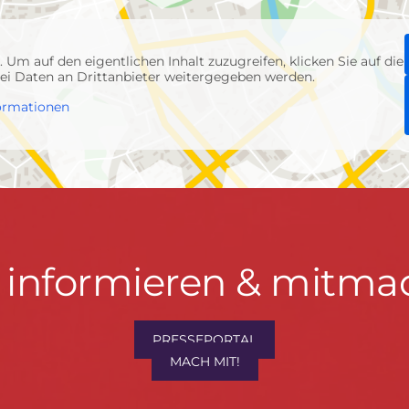
p
. Um auf den eigentlichen Inhalt zuzugreifen, klicken Sie auf die
abei Daten an Drittanbieter weitergegeben werden.
ormationen
t informieren & mitma
hrwenden.de
PRESSEPORTAL
MACH MIT!
M
, Konzept & Umsetzung:
FREY PRINT + MEDIA