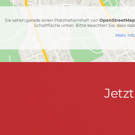
Feuerwehr-
Einheiten
Sie sehen gerade einen Platzhalterinhalt von
OpenStreetMa
Schaltfläche unten. Bitte beachten Sie, dass d
Mehr Inf
Jetzt
Jetz
Kontaktdaten
FEUERWEHR WENDEN
informieren
Hauptstraße 75 · 57482 Wenden ·
info@feuerwe
Fußzeile
&
START
KONTAKT
DATENSCHUTZ
IMPRESSU
mitmachen!
© 2026 Feuerwehr Wenden -
Gemeinde Wenden
|
Design