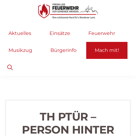
Zur
Zum
Hauptnavigation
Inhalt
springen
springen
Freiwillige
Wir
Aktuelles
Einsätze
Feuerwehr
Feuerwehr
helfen
Wenden
...
Musikzug
Bürgerinfo
Mach mit!
selbstverständlich!
Show
Search
TH PTÜR –
PERSON HINTER