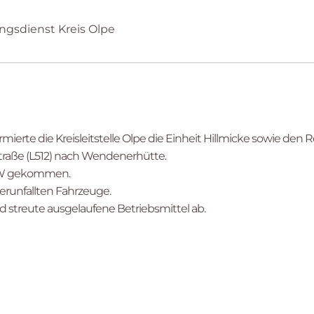
ungsdienst Kreis Olpe
mierte die Kreisleitstelle Olpe die Einheit Hillmicke sowie den
traße (L512) nach Wendenerhütte.
PKW gekommen.
erunfallten Fahrzeuge.
nd streute ausgelaufene Betriebsmittel ab.