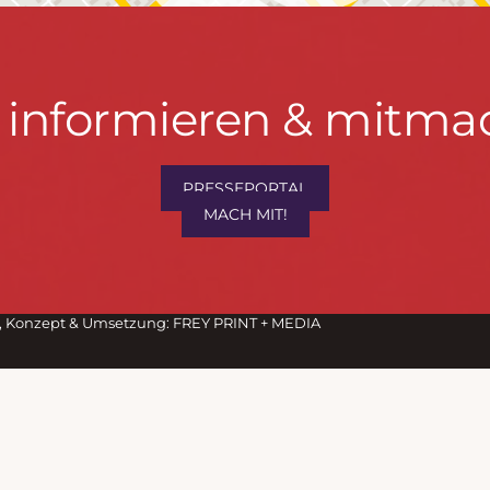
t informieren & mitma
PRESSEPORTAL
hrwenden.de
MACH MIT!
M
, Konzept & Umsetzung:
FREY PRINT + MEDIA