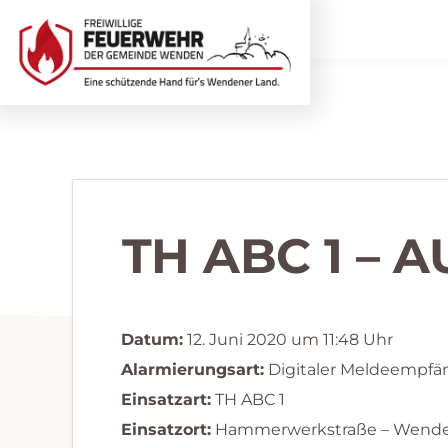
Zur
Zum
Hauptnavigation
Inhalt
springen
springen
Freiwillige
Wir
Feuerwehr
helfen
Wenden
...
selbstverständlich!
TH ABC 1 –
Datum:
12. Juni 2020 um 11:48 Uhr
Alarmierungsart:
Digitaler Meldeempfä
Einsatzart:
TH ABC 1
Einsatzort:
Hammerwerkstraße – Wende