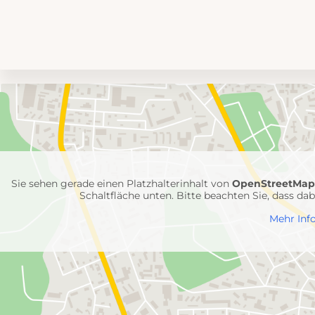
Umgebungskarte
mit
Feuerwehr-
Einheiten
Sie sehen gerade einen Platzhalterinhalt von
OpenStreetMa
Schaltfläche unten. Bitte beachten Sie, dass d
Mehr Inf