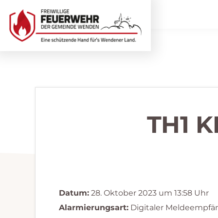
Zur
Zum
Hauptnavigation
Inhalt
springen
springen
Freiwillige
Wir
Feuerwehr
helfen
Wenden
...
selbstverständlich!
TH1 
Datum:
28. Oktober 2023 um 13:58 Uhr
Alarmierungsart:
Digitaler Meldeempfä