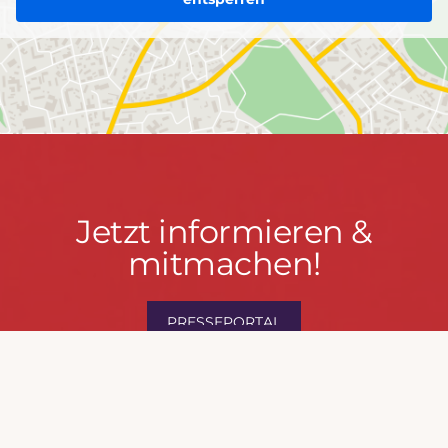
Jetzt
Jetzt informieren &
informieren
mitmachen!
&
mitmachen!
PRESSEPORTAL
MACH MIT!