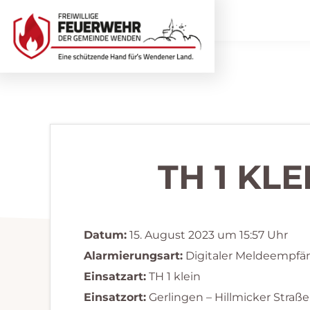
Zur
Zum
Hauptnavigation
Inhalt
springen
springen
Freiwillige
Wir
Feuerwehr
helfen
Wenden
...
selbstverständlich!
TH 1 KL
Datum:
15. August 2023 um 15:57 Uhr
Alarmierungsart:
Digitaler Meldeempfä
Einsatzart:
TH 1 klein
Einsatzort:
Gerlingen – Hillmicker Straße