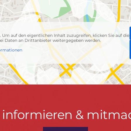
p
. Um auf den eigentlichen Inhalt zuzugreifen, klicken Sie auf die
abei Daten an Drittanbieter weitergegeben werden.
ormationen
t informieren & mitma
hrwenden.de