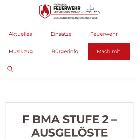
Zur
Zum
Hauptnavigation
Inhalt
springen
springen
Freiwillige
Wir
Aktuelles
Einsätze
Feuerwehr
Feuerwehr
helfen
Wenden
...
Musikzug
Bürgerinfo
Mach mit!
selbstverständlich!
Show
Search
F BMA STUFE 2 –
AUSGELÖSTE