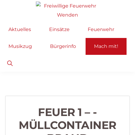
Zur
Zum
Hauptnavigation
Inhalt
springen
springen
Freiwillige
Wir
Aktuelles
Einsätze
Feuerwehr
Feuerwehr
helfen
Wenden
...
Musikzug
Bürgerinfo
Mach mit!
selbstverständlich!
Show
Search
FEUER 1 – -
MÜLLCONTAINER