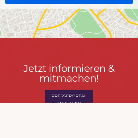
Jetzt
Jetzt informieren &
informieren
mitmachen!
&
mitmachen!
PRESSEPORTAL
MACH MIT!