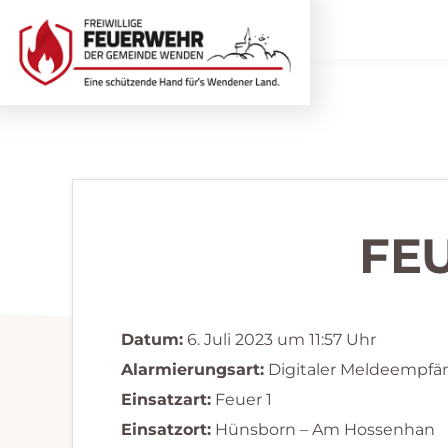
Zur
Zum
Hauptnavigation
Inhalt
springen
springen
Freiwillige
Wir
Feuerwehr
helfen
Wenden
...
selbstverständlich!
FE
Datum:
6. Juli 2023 um 11:57 Uhr
Alarmierungsart:
Digitaler Meldeempfä
Einsatzart:
Feuer 1
Einsatzort:
Hünsborn – Am Hossenhan