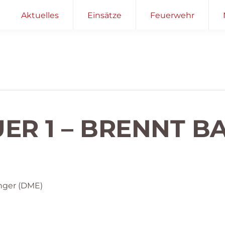
Aktuelles
Einsätze
Feuerwehr
UER 1 – BRENNT B
nger (DME)