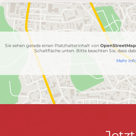
Umgebungskarte
mit
Feuerwehr-
Einheiten
Sie sehen gerade einen Platzhalterinhalt von
OpenStreetMa
Schaltfläche unten. Bitte beachten Sie, dass d
Mehr Inf
Jetzt
Jetz