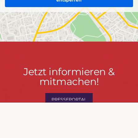
entsperren
Jetzt
Jetzt informieren &
informieren
mitmachen!
&
mitmachen!
PRESSEPORTAL
MACH MIT!