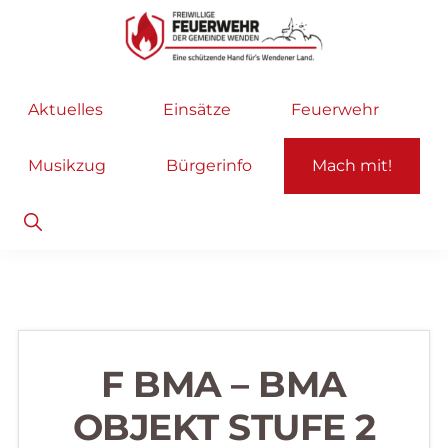
Zur
Zum
Hauptnavigation
Inhalt
springen
springen
Freiwillige
Wir
Aktuelles
Einsätze
Feuerwehr
Feuerwehr
helfen
Wenden
...
Musikzug
Bürgerinfo
Mach mit!
selbstverständlich!
Show
Search
F BMA – BMA
OBJEKT STUFE 2