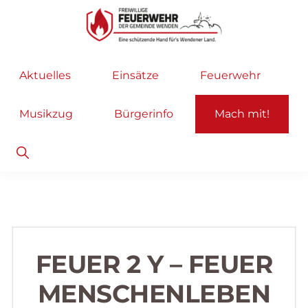
Zur
Zum
Hauptnavigation
Inhalt
springen
springen
Freiwillige
Wir
Aktuelles
Einsätze
Feuerwehr
Feuerwehr
helfen
Wenden
...
Musikzug
Bürgerinfo
Mach mit!
selbstverständlich!
Show
Search
FEUER 2 Y – FEUER
MENSCHENLEBEN