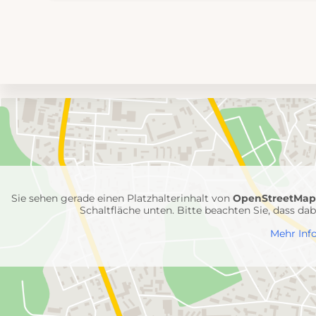
Umgebungskarte
mit
Feuerwehr-
Einheiten
Sie sehen gerade einen Platzhalterinhalt von
OpenStreetMa
Schaltfläche unten. Bitte beachten Sie, dass d
Mehr Inf