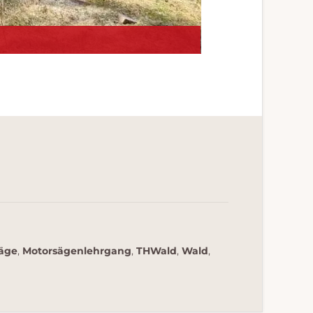
äge
,
Motorsägenlehrgang
,
THWald
,
Wald
,