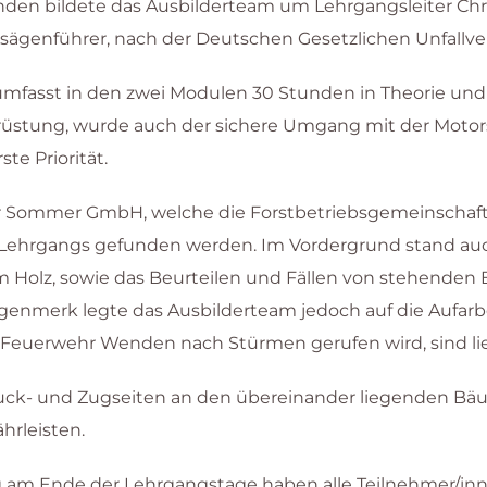
den bildete das Ausbilderteam um Lehrgangsleiter Chri
sägenführer, nach der Deutschen Gesetzlichen Unfallve
 umfasst in den zwei Modulen 30 Stunden in Theorie und
üstung, wurde auch der sichere Umgang mit der Motors
te Priorität.
or Sommer GmbH, welche die Forstbetriebsgemeinschaft
s Lehrgangs gefunden werden. Im Vordergrund stand au
 Holz, sowie das Beurteilen und Fällen von stehenden
ugenmerk legte das Ausbilderteam jedoch auf die Aufar
die Feuerwehr Wenden nach Stürmen gerufen wird, sind 
Druck- und Zugseiten an den übereinander liegenden Bä
hrleisten.
g am Ende der Lehrgangstage haben alle Teilnehmer/inn