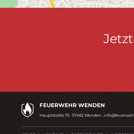
Jetzt
Jetz
informieren
&
mitmachen!
Kontaktdaten
FEUERWEHR WENDEN
Hauptstraße 75 · 57482 Wenden ·
info@feuerwe
Fußzeile