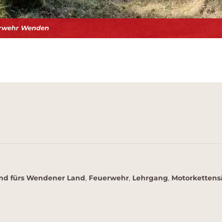
erwehr Wenden
nd fürs Wendener Land
,
Feuerwehr
,
Lehrgang
,
Motorkettens