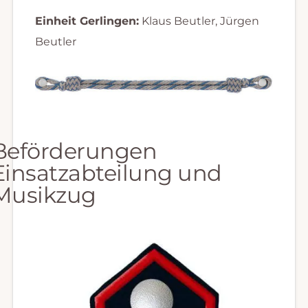
Einheit Gerlingen:
Klaus Beutler, Jürgen
Beutler
Beförderungen
Einsatzabteilung und
Musikzug