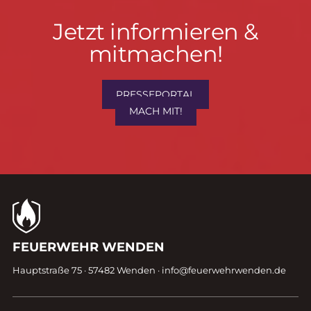
Jetzt
Jetzt informieren &
informieren
mitmachen!
&
mitmachen!
PRESSEPORTAL
MACH MIT!
Kontaktdaten
FEUERWEHR WENDEN
Fußzeile
Hauptstraße 75 · 57482 Wenden ·
info@feuerwehrwenden.de