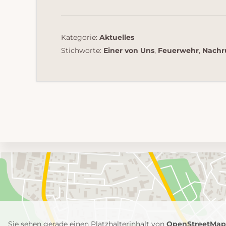
Kategorie:
Aktuelles
Stichworte:
Einer von Uns
,
Feuerwehr
,
Nachr
Umgebungskarte
mit
Feuerwehr-
Einheiten
Sie sehen gerade einen Platzhalterinhalt von
OpenStreetMa