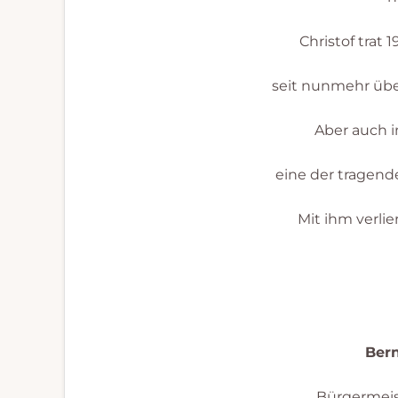
Christof trat
seit nunmehr über
Aber auch i
eine der tragende
Mit ihm verli
B
Bürgerme