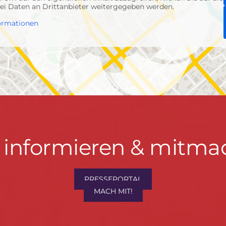
abei Daten an Drittanbieter weitergegeben werden.
ormationen
t informieren & mitma
PRESSEPORTAL
MACH MIT!