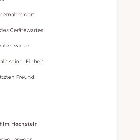
 übernahm dort
 des Gerätewartes.
eiten war er
lb seiner Einheit.
ätzten Freund,
chstein
Feuerwehr