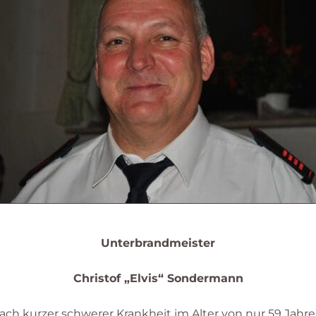
Unterbrandmeister
Christof „Elvis“ Sondermann
ach kurzer schwerer Krankheit im Alter von nur 59 Jahre