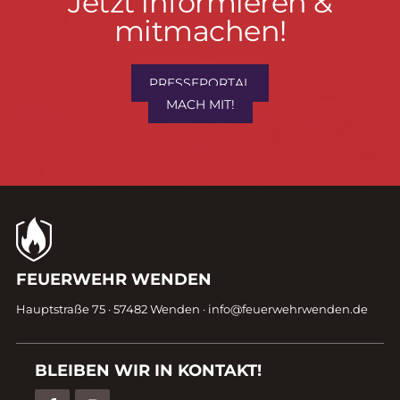
Jetzt
Jetzt informieren &
informieren
mitmachen!
&
mitmachen!
PRESSEPORTAL
MACH MIT!
Kontaktdaten
FEUERWEHR WENDEN
Fußzeile
Hauptstraße 75 · 57482 Wenden ·
info@feuerwehrwenden.de
BLEIBEN WIR IN KONTAKT!