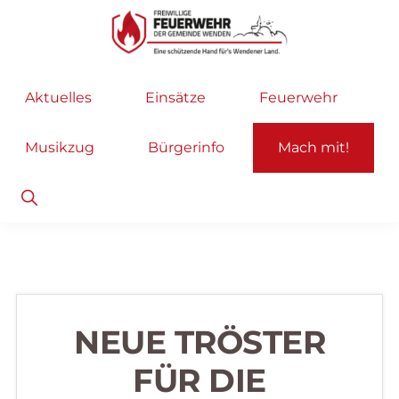
Zur
Zum
Hauptnavigation
Inhalt
springen
springen
Freiwillige
Wir
Aktuelles
Einsätze
Feuerwehr
Feuerwehr
helfen
Wenden
...
Musikzug
Bürgerinfo
Mach mit!
selbstverständlich!
Show
Search
NEUE TRÖSTER
FÜR DIE