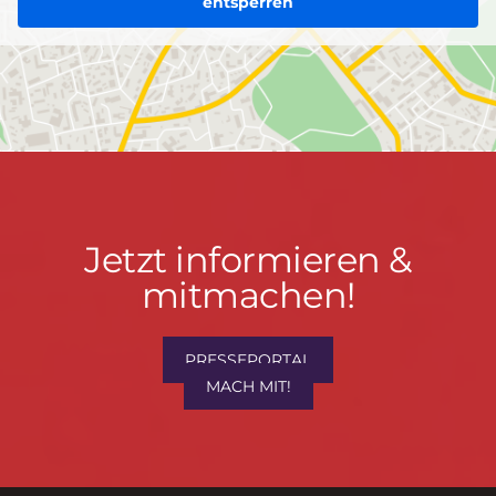
entsperren
Jetzt
Jetzt informieren &
informieren
mitmachen!
&
mitmachen!
PRESSEPORTAL
MACH MIT!